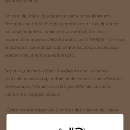
Estimado cliente,
Em caso de litígio, qualquer consumidor residente em
Portugal e na União Europeia pode exercer o seu direito de
reclamação junto de uma entidade oficial, terceira e
imparcial ao processo. Neste âmbito, as 12 MARIAS – Cervejas
Artesanais disponibiliza toda a informação para que possa
exercer o seu direito de reclamação.
Se por algum motivo ficou insatisfeito com a compra
realizada na nossa loja online, pode recorrer a uma Entidade
de Resolução Alternativa de Litígios (RAL) de consumo,
conforme a listagem abaixo:
• Centro de Arbitragem de Conflitos de Consumo de Lisboa
• CIAB – Centro de Informação, Mediação e Arbitragem de
Consumo (Tribunal Arbitral de Consumo)