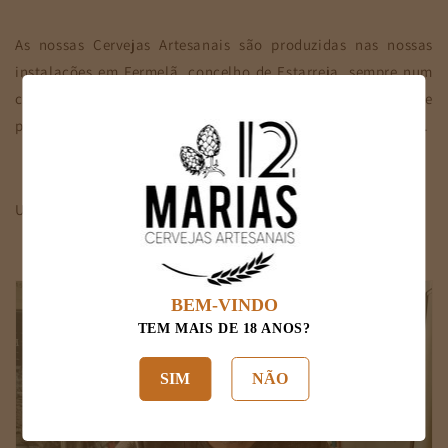
As nossas Cervejas Artesanais são produzidas nas nossas
instalações em Fermelã, concelho de Estarreja, sempre num
constante aperfeiçoamento. Apostamos na produção de
pequenos lotes onde o conceito “Artesanal” é seguido a rigor.
Um regresso ao passado até às origens da Cerveja...
BEM-VINDO
TEM MAIS DE 18 ANOS?
SIM
NÃO