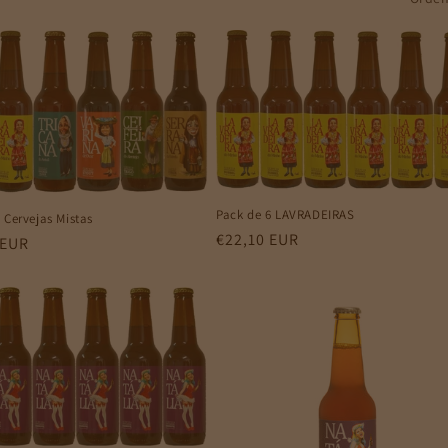
Pack de 6 LAVRADEIRAS
 Cervejas Mistas
Preço
€22,10 EUR
 EUR
normal