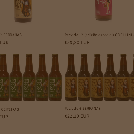
12 SERRANAS
Pack de 12 (edição especial) COELHIN
 EUR
Preço
€39,20 EUR
normal
Pack de 6 SERRANAS
6 CEIFEIRAS
Preço
€22,10 EUR
 EUR
normal