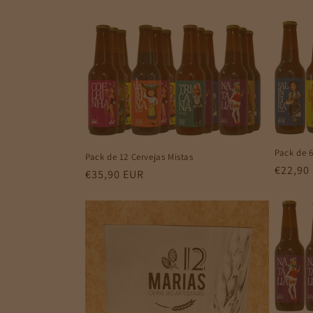
e
ç
ã
o
Pack de 6
Pack de 12 Cervejas Mistas
:
Preço
€22,90
Preço
€35,90 EUR
normal
normal