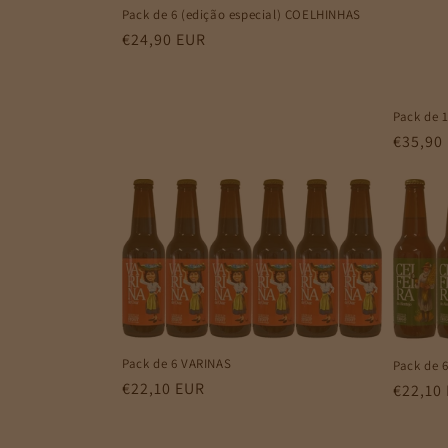
Pack de 6 (edição especial) COELHINHAS
Preço
€24,90 EUR
normal
Pack de 
Preço
€35,90
normal
Pack de 6 VARINAS
Pack de 
Preço
€22,10 EUR
Preço
€22,10
normal
normal