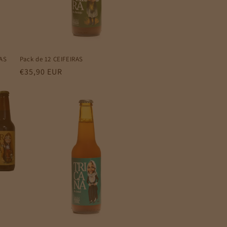
HAS
Pack de 12 CEIFEIRAS
Preço
€35,90 EUR
normal