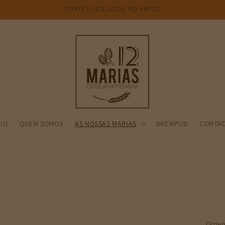
PORTES INCLUÍDOS NO PREÇO
CIO
QUEM SOMOS
AS NOSSAS MARIAS
BREWPUB
CONTA
Orden