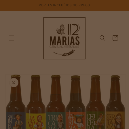
Saltar
PORTES INCLUÍDOS NO PREÇO
para o
conteúdo
Carrinho
Saltar para
a
informação
do produto